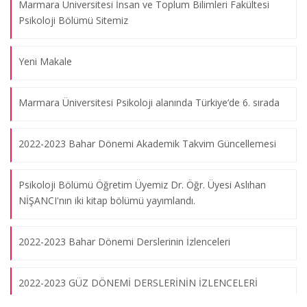
Marmara Üniversitesi İnsan ve Toplum Bilimleri Fakültesi
Psikoloji Bölümü Sitemiz
Yeni Makale
Marmara Üniversitesi Psikoloji alanında Türkiye’de 6. sırada
2022-2023 Bahar Dönemi Akademik Takvim Güncellemesi
Marmara Üniversitesi Psikoloji Bölüm Seminerleri 1 - Afeti
Konuşuyoruz
Psikoloji Bölümü Öğretim Üyemiz Dr. Öğr. Üyesi Aslıhan
09.08.2026
NİŞANCI'nın iki kitap bölümü yayımlandı.
Mezuniyete 5 Kala
2022-2023 Bahar Dönemi Derslerinin İzlenceleri
09.08.2026
2022-2023 GÜZ DÖNEMİ DERSLERİNİN İZLENCELERİ