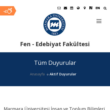
EN
Fen - Edebiyat Fakültesi
Ana
Tüm Duyurular
İçerik
Anasayfa
Aktif Duyurular
Marmara Üniversitesi İnsan ve Toplum Bilimleri